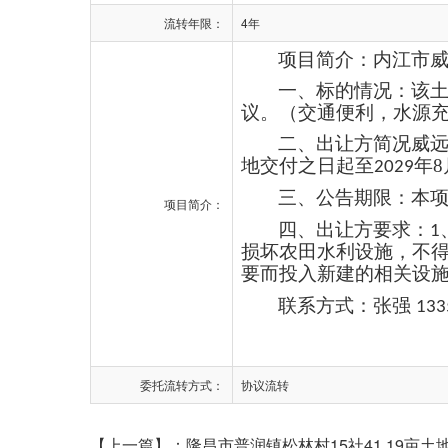
流转年限：
4年
项目简介：内江市
一、标的情况：该
议。（交通便利，水源
二、出让方简况威
地交付之日起至
年
8
202
9
三、公告期限：本
项目简介：
四、出让方要求：
1
损坏农田水利设施，不
要而投入新建的相关设
联系方式：张强
133
委托流转方式：
协议流转
【上一篇】：
隆昌市普润镇松林村15社41.19亩